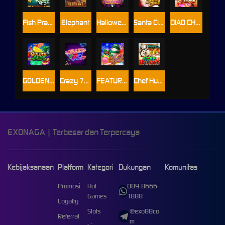
Fish Prawn Crab
Elephant
Halloween
Santa Claus
DIAO CHAN FA DA CAI
GOLDEN JADE
Crazy 777
FEATURE BUY・CHRISTMAS EXPRESS
Chef Husky
EXONAGA | Terbesar dan Terpercaya
Kebijaksanaan
Platform
Kategori
Dukungan
Komunitas
Promosi
Hot
089-8666-
Games
1888
Loyalty
Slots
@exo88co
Referral
m