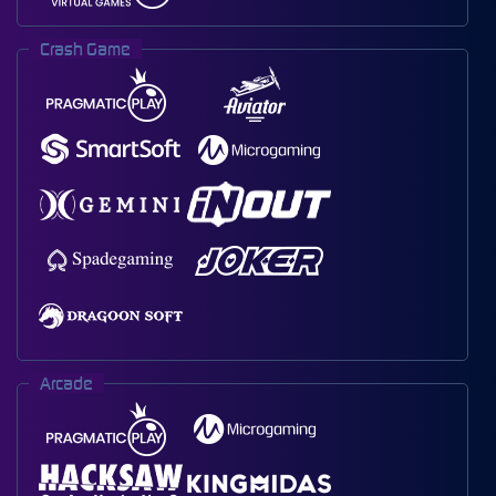
Crash Game
Arcade