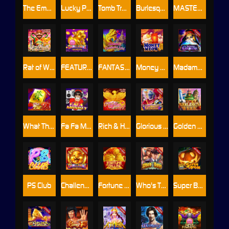
The Empire
Lucky Poker 2
Tomb Treasure
Burlesque 2
MASTER HAHA
Rat of Wealth
FEATURE BUY - Golden Pig
FANTASY - SOUTHEAST ASIA
Money Meow
Madame Caroline
What The FA
Fa Fa Monkey
Rich & Happy
Glorious Kingdom
Golden Week
PS Club
Challenge・Golden Pig
Fortune Teller
Who's The Boss
Super Boom