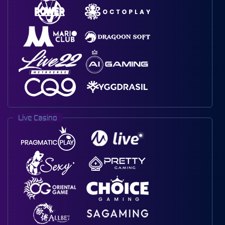
Live Casino