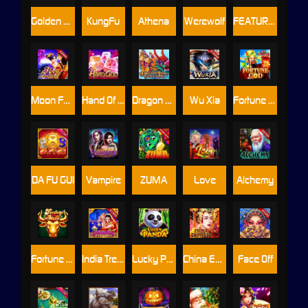
Golden Zongzi
KungFu
Athena
Werewolf
FEATURE BUY・SUPER POWERFUL
Moon Festival
Hand Of God
Dragon Boat Festival
Wu Xia
Fortune God
DA FU GUI
Vampire
ZUMA
Love
Alchemy
Fortune Bull
India Treasure
Lucky Panda
China Empress
Face Off