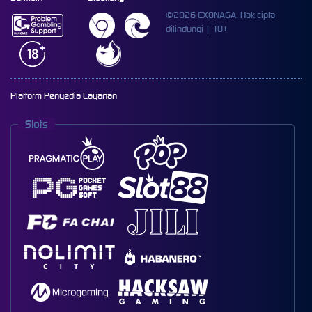
©2026 EXONAGA. Hak cipta
dilindungi | 18+
Platform Penyedia Layanan
Slots