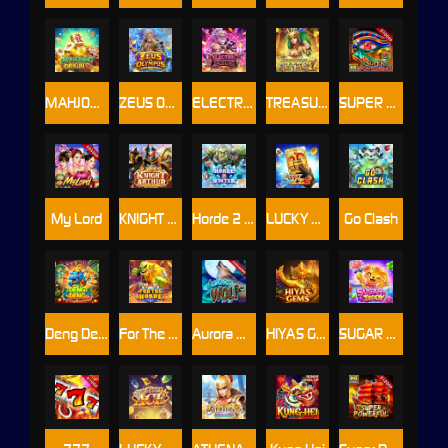
MAHJONG: ORIGIN 2
ZEUS OF OLYMPUS
ELECTRIC ZEUS
TREASURES OF AZTEC Z
SUPER AWESOME
My Lord
KNIGHT ARTHUR
Horde 2 Winter
LUCKY ACE 2
Go Clash
Deng Deng
For The Horde
Aurora Wolf
HIYAS GEMS
SUGAR TEDDY