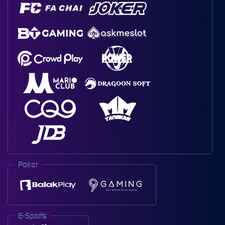
Poker
E-Sports