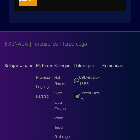
EXONAGA | Terbesar dan Terpercaya
Kebijaksanaan
Platform
Kategori
Dukungan
Komunitas
Promosi
Hot
089-8666-
Games
1888
Loyalty
Slots
@exo88co
Referral
m
Live
Casino
Race
Togel
Olahraga