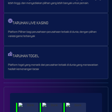
lebih tinggi, dan menyediakan pilihan yang lebih banyak untuk pemain.
TARUHAN LIVE KASINO
Platform Pilihan bagi perusahaan-perusahaan terbaik di dunia, dengan pilihan
variasi game terbanyak
TARUHAN TOGEL
Platform togel yang menarik dari perusahan terbaik di dunia yang menawarkan
hadiah kemenangan besar