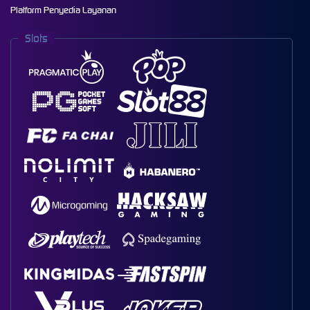
Platform Penyedia Layanan
Slots