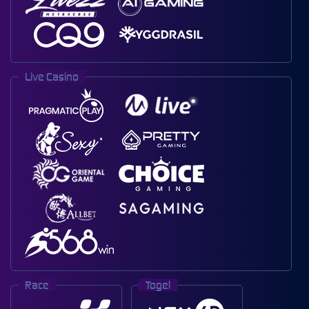
Live Casino
Race
Togel