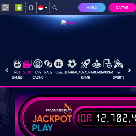
MASUK
DAFTAR
HOT
SLOTS
LIVE
RACE
TOGEL
OLAHRAGA
CRASH
ARCADE
POKER
E-
SABUN
GAMES
CASINO
GAME
SPORTS
AYAM
IDR
12,702,
JACKPOT
PLAY