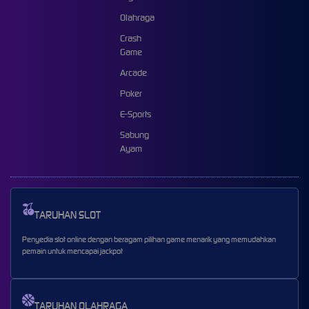
Olahraga
Crash
Game
Arcade
Poker
E-Sports
Sabung
Ayam
TARUHAN SLOT
Penyedia slot online dengan beragam pilihan game menarik yang memudahkan
pemain untuk mencapai jackpot
TARUHAN OLAHRAGA