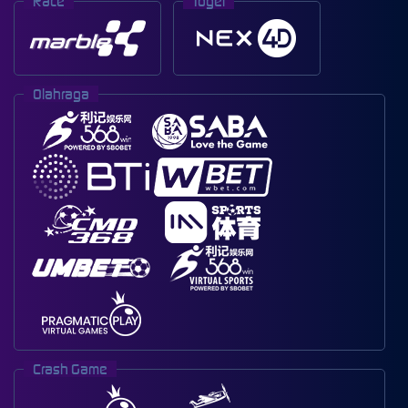
Race
Togel
Olahraga
Crash Game