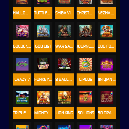
HALLOWIN
TUTTI FRUTTI
SHIBA VILLAGE
CHRISTMAS GIFT
NEZHA DEMON REBORN
GOLDEN LOTUS
GOD LIST
WAR SAINT
JOURNEY WEST
DOG FORTUNE
CRAZY 7
FUNKEY MONKEY
8 BALL SLOTS
CIRCUS
JIN QIAN WA
TRIPLE TWISTER
MIGHTY SPARTAN
LION KING
50 LIONS
50 DRAGONS