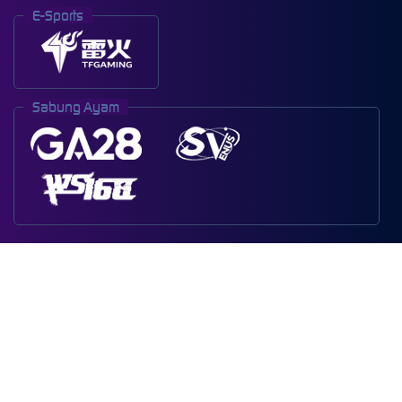
E-Sports
Sabung Ayam