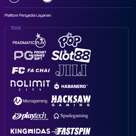
Platform Penyedia Layanan
Slots