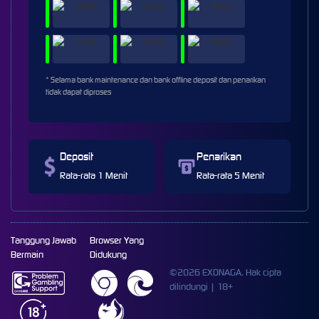
* Selama bank maintenance dan bank offline deposit dan penarikan
tidak dapat diproses
Deposit
Penarikan
Rata-rata 1 Menit
Rata-rata 5 Menit
Tanggung Jawab
Browser Yang
Bermain
Didukung
©2026 EXONAGA. Hak cipta
dilindungi | 18+