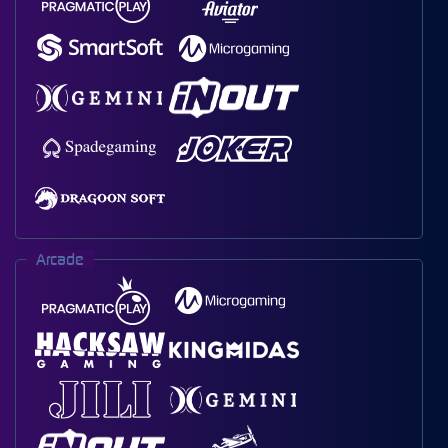
Arcade