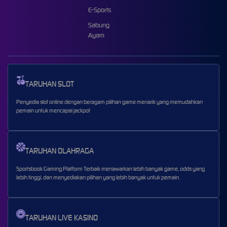
E-Sports
Sabung
Ayam
TARUHAN SLOT
Penyedia slot online dengan beragam pilihan game menarik yang memudahkan
pemain untuk mencapai jackpot
TARUHAN OLAHRAGA
Sportsbook Gaming Platform Terbaik menawarkan lebih banyak game, odds yang
lebih tinggi, dan menyediakan pilihan yang lebih banyak untuk pemain.
TARUHAN LIVE KASINO