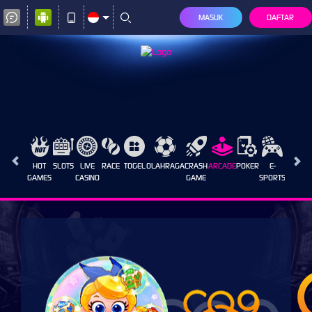
MASUK
DAFTAR
HOT
SLOTS
LIVE
RACE
TOGEL
OLAHRAGA
CRASH
ARCADE
POKER
E-
SABUN
GAMES
CASINO
GAME
SPORTS
AYAM