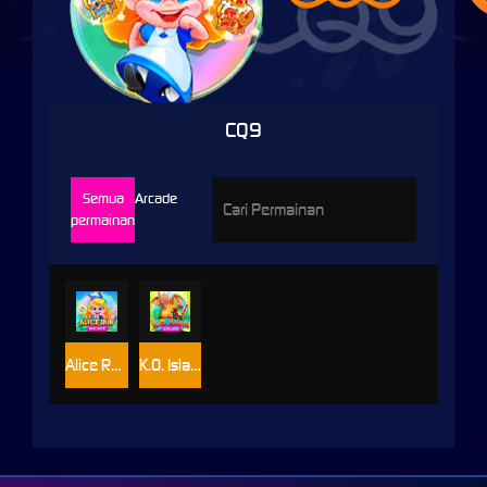
CQ9
Semua
Arcade
permainan
Alice Run
K.O. Island