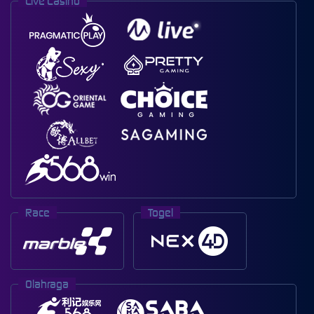
Live Casino
Race
Togel
Olahraga