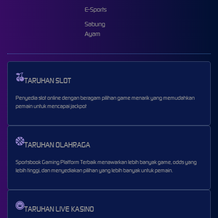
E-Sports
Sabung
Ayam
TARUHAN SLOT
Penyedia slot online dengan beragam pilihan game menarik yang memudahkan
pemain untuk mencapai jackpot
TARUHAN OLAHRAGA
Sportsbook Gaming Platform Terbaik menawarkan lebih banyak game, odds yang
lebih tinggi, dan menyediakan pilihan yang lebih banyak untuk pemain.
TARUHAN LIVE KASINO