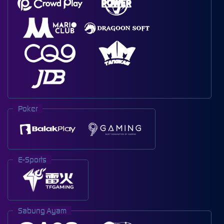
Poker
E-Sports
Sabung Ayam