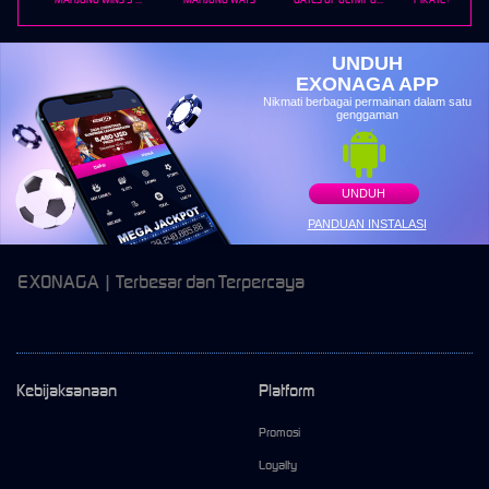
UNDUH
EXONAGA APP
Nikmati berbagai permainan dalam satu
genggaman
UNDUH
PANDUAN INSTALASI
EXONAGA | Terbesar dan Terpercaya
Kebijaksanaan
Platform
Promosi
Loyalty