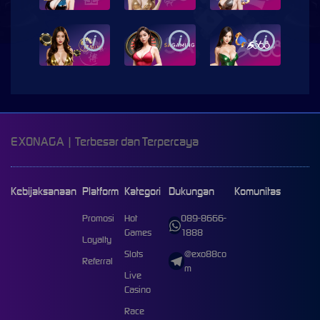
i
i
i
EXONAGA | Terbesar dan Terpercaya
Kebijaksanaan
Platform
Kategori
Dukungan
Komunitas
Promosi
Hot
089-8666-
Games
1888
Loyalty
Slots
@exo88co
Referral
m
Live
Casino
Race